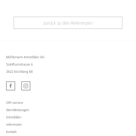
zurück zu den Referenzen
Mühlemann Immobilien AG
Solothurnstrasse 6
3422 Kirchberg BE
24h-service
dienstleistungen
immobilien
referenzen
kontakt