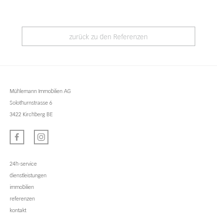
zurück zu den Referenzen
Mühlemann Immobilien AG
Solothurnstrasse 6
3422 Kirchberg BE
24h-service
dienstleistungen
immobilien
referenzen
kontakt