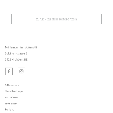
zurück zu den Referenzen
Mühlemann Immobilien AG
Solothurnstrasse 6
3422 Kirchberg BE
24h-service
dienstleistungen
immobilien
referenzen
kontakt