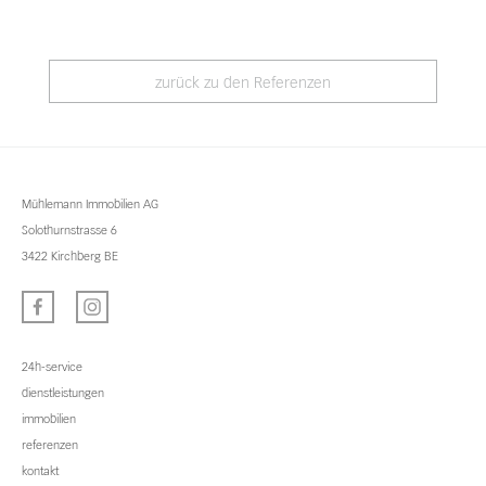
zurück zu den Referenzen
Mühlemann Immobilien AG
Solothurnstrasse 6
3422 Kirchberg BE
24h-service
dienstleistungen
immobilien
referenzen
kontakt